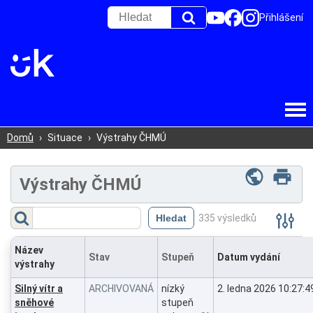
Přihlášení
Domů
›
Situace
›
Výstrahy ČHMÚ
Výstrahy ČHMÚ
Filtr
335 výsledků
(
Zobrazit
)
Název
Stav
Stupeň
Datum vydání
výstrahy
Silný vítr a
ARCHIVOVANÁ
nízký
2. ledna 2026 10:27:4
sněhové
stupeň