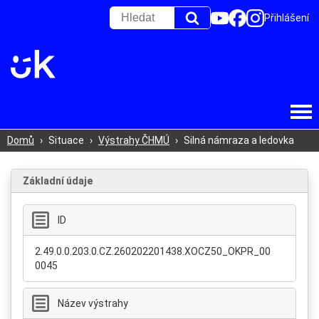
Přihlášení
Domů
›
Situace
›
Výstrahy ČHMÚ
›
Silná námraza a ledovka
Základní údaje
ID
2.49.0.0.203.0.CZ.260202201438.XOCZ50_OKPR_00
0045
Název výstrahy