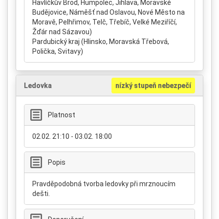
Havlíčkův Brod, Humpolec, Jihlava, Moravské
Budějovice, Náměšť nad Oslavou, Nové Město na
Moravě, Pelhřimov, Telč, Třebíč, Velké Meziříčí,
Žďár nad Sázavou)
Pardubický kraj (Hlinsko, Moravská Třebová,
Polička, Svitavy)
Ledovka
nízký stupeň nebezpečí
Platnost
02.02. 21:10 - 03.02. 18:00
Popis
Pravděpodobná tvorba ledovky při mrznoucím
dešti.