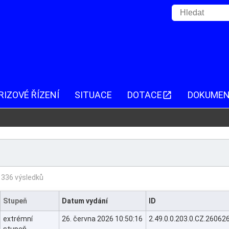
RIZOVÉ ŘÍZENÍ
SITUACE
DOTACE
DOKUME
336 výsledků
Stupeň
Datum vydání
ID
extrémní
26. června 2026 10:50:16
2.49.0.0.203.0.CZ.260
stupeň