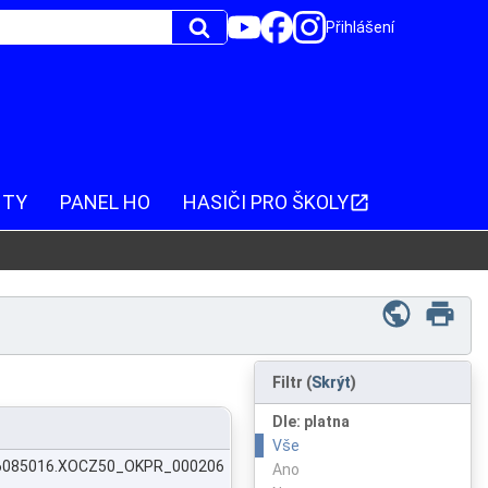
Přihlášení
NTY
PANEL HO
HASIČI PRO ŠKOLY
Filtr
(
Skrýt
)
Dle: platna
Vše
626085016.XOCZ50_OKPR_000206
Ano