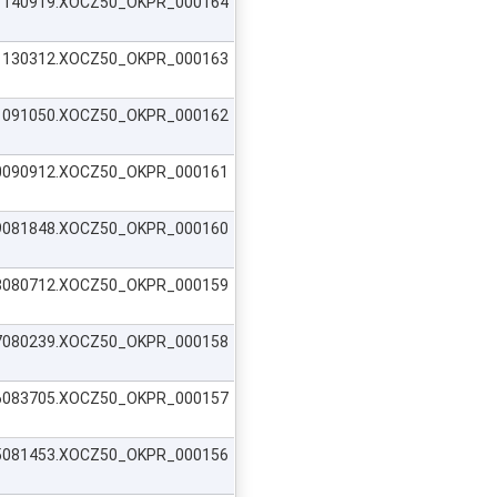
531140919.XOCZ50_OKPR_000164
531130312.XOCZ50_OKPR_000163
531091050.XOCZ50_OKPR_000162
530090912.XOCZ50_OKPR_000161
529081848.XOCZ50_OKPR_000160
528080712.XOCZ50_OKPR_000159
527080239.XOCZ50_OKPR_000158
526083705.XOCZ50_OKPR_000157
525081453.XOCZ50_OKPR_000156