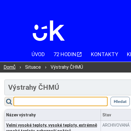
ÚVOD
72 HODIN
KONTAKTY
K
Domů
›
Situace
›
Výstrahy ČHMÚ
Výstrahy ČHMÚ
Název výstrahy
Stav
Velmi vysoké teploty, vysoké teploty, extrémně
ARCHIVOVANÁ
vysoké teploty, nebezpečí požárů