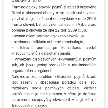
OBRANY STÁTU
Terminologický slovník pojmů z oblasti krizového
řízení a plánování obrany státu je aktualizovanou
verzí stejnojmenné publikace vydané v roce 2004.
Tento slovník byl schválen usnesením Výboru pro
obranné plánování ze dne 22. září 2009 č. 38.
Hlavním cílem terminologického slovníku je:
- sjednocení výkladu odborné terminologie,
- efektivní pomoc při komunikaci, tvorbě
krizových plánů a dalších materiálů,
- vymezení cizojazyčných ekvivalentů k pojmům
tak, jak jsou uţívány především v mezinárodních
organizacích a orgánech.
Naleznete zde přehled základních pojmů, které
jsou řazeny v abecedním pořádku, dále jsou
rozděleny podle pojmových oblastí. Většina
pojmů obsahuje také pramen, v němţ je definice
upravena a cizojazyčný ekvivalent v anglickém a
francouzském jazyce.