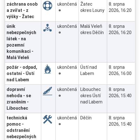
záchrana osob
ukončená
Žatec
8. srpna
a zvířat - z
okres Louny
2026, 16:20
výšky - Žatec
únik
ukončená
Malá Veleň
8. srpna
nebezpečných
okres Děčín
2026, 16:20
látek - na
pozemní
komunikaci -
Malá Veleň
požár - odpad,
ukončená
Ústí nad
8. srpna
ostatní - Ústí
Labem
2026, 16:00
nad Labem
dopravní
ukončená
Libouchec
8. srpna
nehoda - se
okres Ústí
2026, 15:40
zraněním -
nad Labem
Libouchec
technická
ukončená
Děčín
8. srpna
pomoc -
2026, 15:40
odstranění
nebezpečných