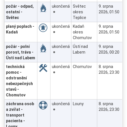
požár - odpad,
ukončená
Světec
9. srpna
ostatní -
okres
2026, 01:50
Světec
Teplice
planý poplach -
ukončená
Kadaň
9. srpna
Kadaň
okres
2026, 01:50
Chomutov
požár - polní
ukončená
Ústí nad
9. srpna
porost, tráva -
Labem
2026, 00:20
Ústí nad Labem
technická
ukončená
Chomutov
8. srpna
pomoc -
2026, 23:30
odstranění
nebezpečných
stavů -
Chomutov
záchrana osob
ukončená
Louny
8. srpna
a zvířat -
2026, 23:30
transport
pacienta -
Louny