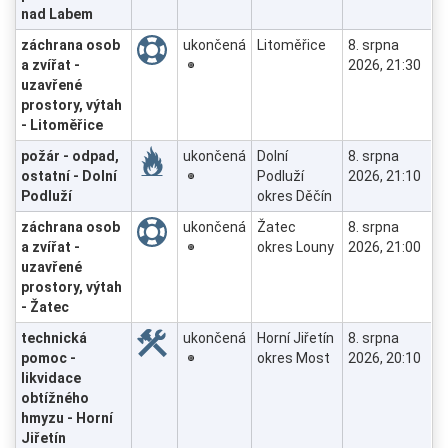
nad Labem
záchrana osob
ukončená
Litoměřice
8. srpna
a zvířat -
2026, 21:30
uzavřené
prostory, výtah
- Litoměřice
požár - odpad,
ukončená
Dolní
8. srpna
ostatní - Dolní
Podluží
2026, 21:10
Podluží
okres Děčín
záchrana osob
ukončená
Žatec
8. srpna
a zvířat -
okres Louny
2026, 21:00
uzavřené
prostory, výtah
- Žatec
technická
ukončená
Horní Jiřetín
8. srpna
pomoc -
okres Most
2026, 20:10
likvidace
obtížného
hmyzu - Horní
Jiřetín