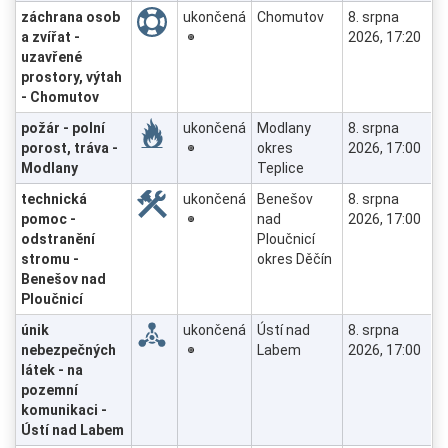
záchrana osob
ukončená
Chomutov
8. srpna
a zvířat -
2026, 17:20
uzavřené
prostory, výtah
- Chomutov
požár - polní
ukončená
Modlany
8. srpna
porost, tráva -
okres
2026, 17:00
Modlany
Teplice
technická
ukončená
Benešov
8. srpna
pomoc -
nad
2026, 17:00
odstranění
Ploučnicí
stromu -
okres Děčín
Benešov nad
Ploučnicí
únik
ukončená
Ústí nad
8. srpna
nebezpečných
Labem
2026, 17:00
látek - na
pozemní
komunikaci -
Ústí nad Labem