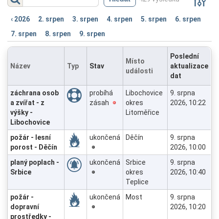
(
Zobrazit
)
‹ 2026
2. srpen
3. srpen
4. srpen
5. srpen
6. srpen
7. srpen
8. srpen
9. srpen
Poslední
Místo
Název
Typ
Stav
aktualizace
události
dat
záchrana osob
probíhá
Libochovice
9. srpna
a zvířat - z
zásah
okres
2026, 10:22
výšky -
Litoměřice
Libochovice
požár - lesní
ukončená
Děčín
9. srpna
porost - Děčín
2026, 10:00
planý poplach -
ukončená
Srbice
9. srpna
Srbice
okres
2026, 10:40
Teplice
požár -
ukončená
Most
9. srpna
dopravní
2026, 10:20
prostředky -