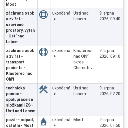
Most
záchrana osob
ukončená
Ústí nad
9. srpna
a zvířat -
Labem
2026, 09:40
uzavřené
prostory, výtah
- Ústí nad
Labem
záchrana osob
ukončená
Klášterec
9. srpna
a zvířat -
nad Ohří
2026, 09:10
transport
okres
pacienta -
Chomutov
Klášterec nad
Ohří
technická
ukončená
Ústí nad
9. srpna
pomoc -
Labem
2026, 02:20
spolupráce se
složkami IZS -
Ústí nad Labem
požár - odpad,
ukončená
Most
9. srpna
ostatní - Most
2026, 01:50