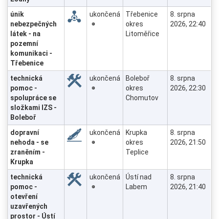
únik
ukončená
Třebenice
8. srpna
nebezpečných
okres
2026, 22:40
látek - na
Litoměřice
pozemní
komunikaci -
Třebenice
technická
ukončená
Boleboř
8. srpna
pomoc -
okres
2026, 22:30
spolupráce se
Chomutov
složkami IZS -
Boleboř
dopravní
ukončená
Krupka
8. srpna
nehoda - se
okres
2026, 21:50
zraněním -
Teplice
Krupka
technická
ukončená
Ústí nad
8. srpna
pomoc -
Labem
2026, 21:40
otevření
uzavřených
prostor - Ústí