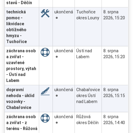
stavů - Děčín
technická
ukončená
Tuchořice
8. srpna
pomoc -
okres Louny
2026, 15:20
likvidace
obtížného
hmyzu -
Tuchořice
záchrana osob
ukončená
Ústí nad
8. srpna
a zvířat -
Labem
2026, 15:20
uzavřené
prostory, výtah
- Ústí nad
Labem
dopravní
ukončená
Chabařovice
8. srpna
nehoda - úklid
okres Ústí
2026, 15:15
vozovky -
nad Labem
Chabařovice
záchrana osob
ukončená
Růžová
8. srpna
a zvířat - z
okres Děčín
2026, 14:40
terénu - Růžová