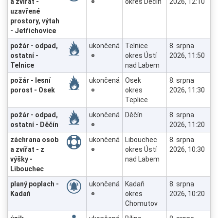
a zvířat -
okres Děčín
2026, 12:10
uzavřené
prostory, výtah
- Jetřichovice
požár - odpad,
ukončená
Telnice
8. srpna
ostatní -
okres Ústí
2026, 11:50
Telnice
nad Labem
požár - lesní
ukončená
Osek
8. srpna
porost - Osek
okres
2026, 11:30
Teplice
požár - odpad,
ukončená
Děčín
8. srpna
ostatní - Děčín
2026, 11:20
záchrana osob
ukončená
Libouchec
8. srpna
a zvířat - z
okres Ústí
2026, 10:30
výšky -
nad Labem
Libouchec
planý poplach -
ukončená
Kadaň
8. srpna
Kadaň
okres
2026, 10:20
Chomutov