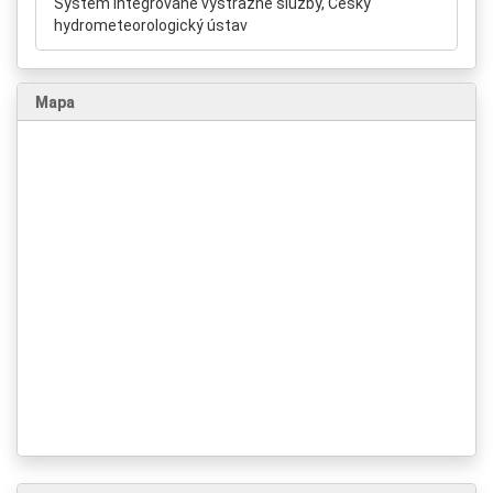
Systém integrované výstražné služby, Český
hydrometeorologický ústav
Mapa