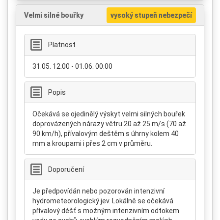
Velmi silné bouřky
vysoký stupeň nebezpečí
Platnost
31.05. 12:00 - 01.06. 00:00
Popis
Očekává se ojedinělý výskyt velmi silných bouřek
doprovázených nárazy větru 20 až 25 m/s (70 až
90 km/h), přívalovým deštěm s úhrny kolem 40
mm a kroupami i přes 2 cm v průměru.
Doporučení
Je předpovídán nebo pozorován intenzivní
hydrometeorologický jev. Lokálně se očekává
přívalový déšť s možným intenzivním odtokem