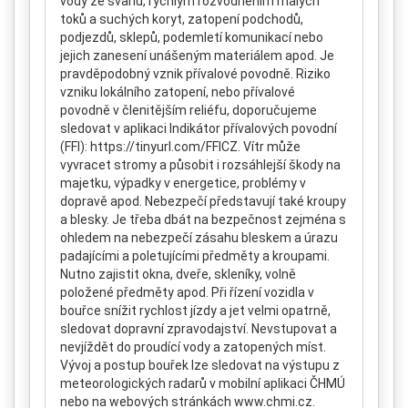
vody ze svahů, rychlým rozvodněním malých
toků a suchých koryt, zatopení podchodů,
podjezdů, sklepů, podemletí komunikací nebo
jejich zanesení unášeným materiálem apod. Je
pravděpodobný vznik přívalové povodně. Riziko
vzniku lokálního zatopení, nebo přívalové
povodně v členitějším reliéfu, doporučujeme
sledovat v aplikaci Indikátor přívalových povodní
(FFI): https://tinyurl.com/FFICZ. Vítr může
vyvracet stromy a působit i rozsáhlejší škody na
majetku, výpadky v energetice, problémy v
dopravě apod. Nebezpečí představují také kroupy
a blesky. Je třeba dbát na bezpečnost zejména s
ohledem na nebezpečí zásahu bleskem a úrazu
padajícími a poletujícími předměty a kroupami.
Nutno zajistit okna, dveře, skleníky, volně
položené předměty apod. Při řízení vozidla v
bouřce snížit rychlost jízdy a jet velmi opatrně,
sledovat dopravní zpravodajství. Nevstupovat a
nevjíždět do proudící vody a zatopených míst.
Vývoj a postup bouřek lze sledovat na výstupu z
meteorologických radarů v mobilní aplikaci ČHMÚ
nebo na webových stránkách www.chmi.cz.