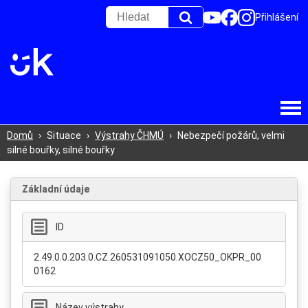
Přihlášení
Domů
›
Situace
›
Výstrahy ČHMÚ
›
Nebezpečí požárů, velmi
silné bouřky, silné bouřky
Základní údaje
ID
2.49.0.0.203.0.CZ.260531091050.XOCZ50_OKPR_00
0162
Název výstrahy