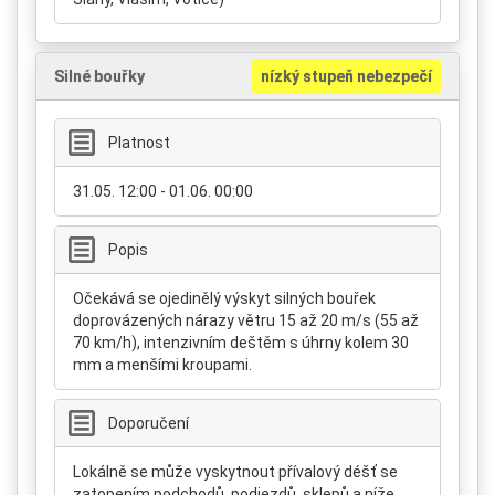
Silné bouřky
nízký stupeň nebezpečí
Platnost
31.05. 12:00 - 01.06. 00:00
Popis
Očekává se ojedinělý výskyt silných bouřek
doprovázených nárazy větru 15 až 20 m/s (55 až
70 km/h), intenzivním deštěm s úhrny kolem 30
mm a menšími kroupami.
Doporučení
Lokálně se může vyskytnout přívalový déšť se
zatopením podchodů, podjezdů, sklepů a níže