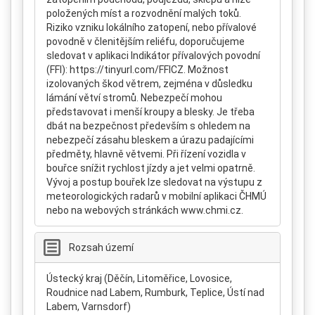
položených míst a rozvodnění malých toků.
Riziko vzniku lokálního zatopení, nebo přívalové
povodně v členitějším reliéfu, doporučujeme
sledovat v aplikaci Indikátor přívalových povodní
(FFI): https://tinyurl.com/FFICZ. Možnost
izolovaných škod větrem, zejména v důsledku
lámání větví stromů. Nebezpečí mohou
představovat i menší kroupy a blesky. Je třeba
dbát na bezpečnost především s ohledem na
nebezpečí zásahu bleskem a úrazu padajícími
předměty, hlavně větvemi. Při řízení vozidla v
bouřce snížit rychlost jízdy a jet velmi opatrně.
Vývoj a postup bouřek lze sledovat na výstupu z
meteorologických radarů v mobilní aplikaci ČHMÚ
nebo na webových stránkách www.chmi.cz.
Rozsah území
Ústecký kraj (Děčín, Litoměřice, Lovosice,
Roudnice nad Labem, Rumburk, Teplice, Ústí nad
Labem, Varnsdorf)