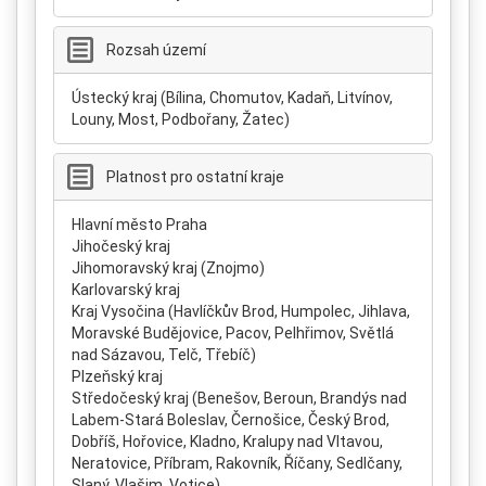
Rozsah území
Ústecký kraj (Bílina, Chomutov, Kadaň, Litvínov,
Louny, Most, Podbořany, Žatec)
Platnost pro ostatní kraje
Hlavní město Praha
Jihočeský kraj
Jihomoravský kraj (Znojmo)
Karlovarský kraj
Kraj Vysočina (Havlíčkův Brod, Humpolec, Jihlava,
Moravské Budějovice, Pacov, Pelhřimov, Světlá
nad Sázavou, Telč, Třebíč)
Plzeňský kraj
Středočeský kraj (Benešov, Beroun, Brandýs nad
Labem-Stará Boleslav, Černošice, Český Brod,
Dobříš, Hořovice, Kladno, Kralupy nad Vltavou,
Neratovice, Příbram, Rakovník, Říčany, Sedlčany,
Slaný, Vlašim, Votice)