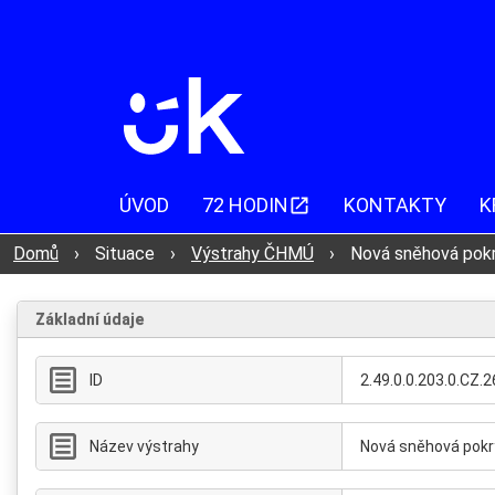
ÚVOD
72 HODIN
KONTAKTY
K
Domů
›
Situace
›
Výstrahy ČHMÚ
›
Nová sněhová pok
Základní údaje
ID
2.49.0.0.203.0.C
Název výstrahy
Nová sněhová pokr