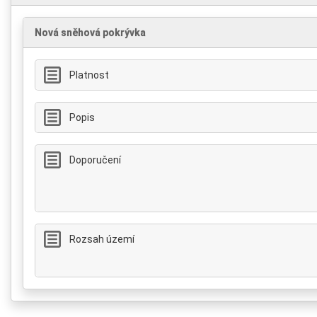
Nová sněhová pokrývka
Platnost
Popis
Doporučení
Rozsah území