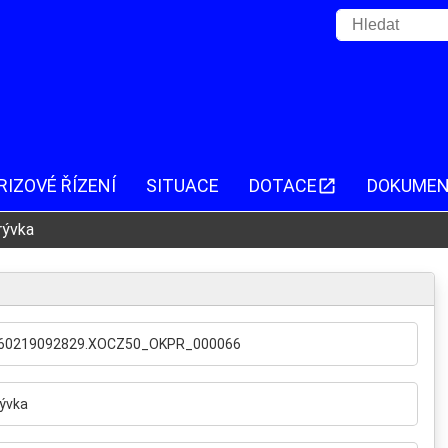
RIZOVÉ ŘÍZENÍ
SITUACE
DOTACE
DOKUME
rývka
Z.260219092829.XOCZ50_OKPR_000066
ývka