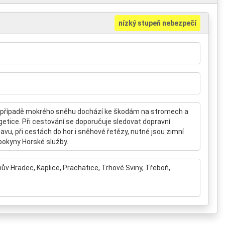
nízký stupeň nebezpečí
 V případě mokrého sněhu dochází ke škodám na stromech a
getice. Při cestování se doporučuje sledovat dopravní
vu, při cestách do hor i sněhové řetězy, nutné jsou zimní
okyny Horské služby.
ův Hradec, Kaplice, Prachatice, Trhové Sviny, Třeboň,