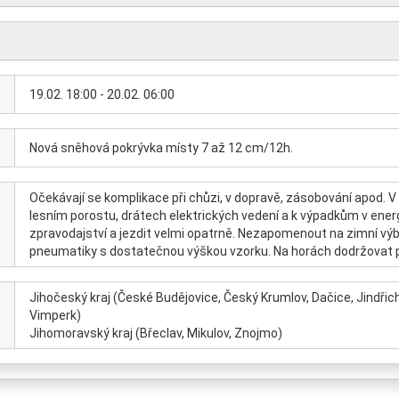
19.02. 18:00 - 20.02. 06:00
Nová sněhová pokrývka místy 7 až 12 cm/12h.
Očekávají se komplikace při chůzi, v dopravě, zásobování apod.
lesním porostu, drátech elektrických vedení a k výpadkům v ener
zpravodajství a jezdit velmi opatrně. Nezapomenout na zimní výba
pneumatiky s dostatečnou výškou vzorku. Na horách dodržovat p
Jihočeský kraj (České Budějovice, Český Krumlov, Dačice, Jindřich
Vimperk)
Jihomoravský kraj (Břeclav, Mikulov, Znojmo)