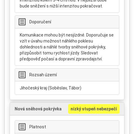
intenzitou kolem 3-4 cm/hod. V nejbližší době
bude sněžení s nižší intenzitou pokračovat.
Doporučení
Komunikace mohou být nesjízdné. Doporučuje se
vzít v úvahu možnost náhlého poklesu
dohlednosti a náhlé tvorby sněhové pokrývky,
přizpůsobit tomu rychlost jízdy. Sledovat
předpověď počasí a dopravní zpravodajství.
Rozsah území
Jihočeský kraj (Soběslav, Tábor)
Nová sněhová pokrývka
nízký stupeň nebezpečí
Platnost