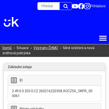
Přihlášení
Domů
›
Situace
›
Výstrahy ČHMÚ
›
Silné sněžení a nová
sněhová pokrývka
Základní údaje
ID
2.49.0.0.203.0.CZ.260216220358.XOCZ50_OKPR_00
0061
Název výstrahy