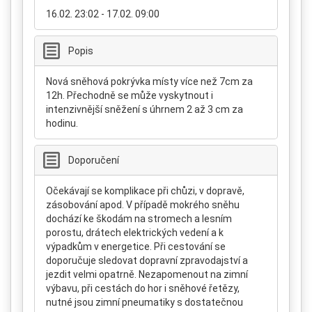
16.02. 23:02 - 17.02. 09:00
Popis
Nová sněhová pokrývka místy více než 7cm za
12h. Přechodně se může vyskytnout i
intenzivnější sněžení s úhrnem 2 až 3 cm za
hodinu.
Doporučení
Očekávají se komplikace při chůzi, v dopravě,
zásobování apod. V případě mokrého sněhu
dochází ke škodám na stromech a lesním
porostu, drátech elektrických vedení a k
výpadkům v energetice. Při cestování se
doporučuje sledovat dopravní zpravodajství a
jezdit velmi opatrně. Nezapomenout na zimní
výbavu, při cestách do hor i sněhové řetězy,
nutné jsou zimní pneumatiky s dostatečnou