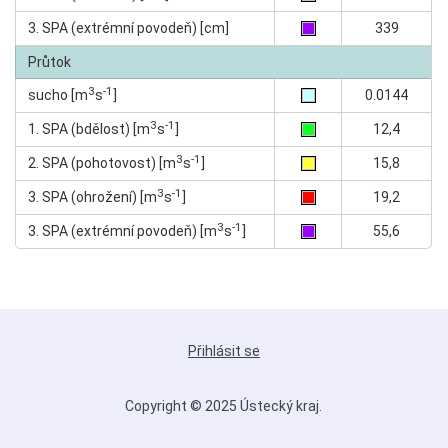
3. SPA (extrémní povodeň) [cm]
339
Průtok
3
-1
sucho [m
s
]
0.0144
3
-1
1. SPA (bdělost) [m
s
]
12,4
3
-1
2. SPA (pohotovost) [m
s
]
15,8
3
-1
3. SPA (ohrožení) [m
s
]
19,2
3
-1
3. SPA (extrémní povodeň) [m
s
]
55,6
Přihlásit se
Copyright © 2025 Ústecký kraj.