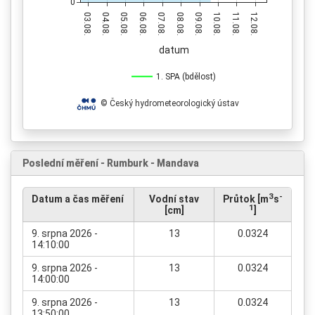
0
03.08.
04.08.
05.08.
06.08.
07.08.
08.08.
09.08.
10.08.
11.08.
12.08.
datum
1. SPA (bdělost)
© Český hydrometeorologický ústav
Poslední měření - Rumburk - Mandava
3
-
Datum a čas měření
Vodní stav
Průtok [m
s
1
[cm]
]
9. srpna 2026 -
13
0.0324
14:10:00
9. srpna 2026 -
13
0.0324
14:00:00
9. srpna 2026 -
13
0.0324
13:50:00