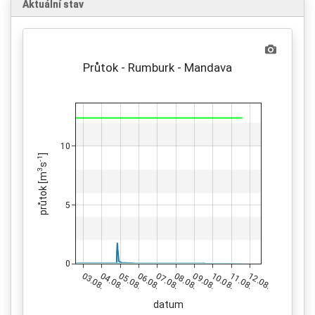
Aktuální stav
Průtok - Rumburk - Mandava
10
]
-1
s
3
průtok [m
5
0
03.08.
04.08.
05.08.
06.08.
07.08.
08.08.
09.08.
10.08.
11.08.
12.08.
datum