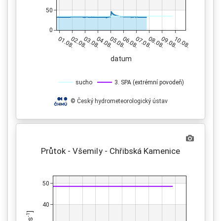
50
0
01.08.
02.08.
03.08.
04.08.
05.08.
06.08.
07.08.
08.08.
09.08.
10.08.
datum
sucho
3. SPA (extrémní povodeň)
© Český hydrometeorologický ústav
Průtok - Všemily - Chřibská Kamenice
50
40
]
-1
s