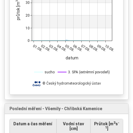
3
30
průtok [m
20
10
0
01.08.
02.08.
03.08.
04.08.
05.08.
06.08.
07.08.
08.08.
09.08.
10.08.
datum
sucho
3. SPA (extrémní povodeň)
© Český hydrometeorologický ústav
Poslední měření - Všemily - Chřibská Kamenice
3
-
Datum a čas měření
Vodní stav
Průtok [m
s
1
[cm]
]