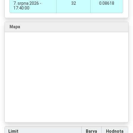
7. srpna 2026 -
32
0.08618
17:40:00
Mapa
Limit
Barva
Hodnota