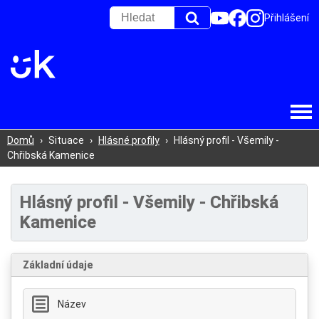
Přihlášení
Domů
›
Situace
›
Hlásné profily
›
Hlásný profil - Všemily -
Chřibská Kamenice
Hlásný profil - Všemily - Chřibská
Kamenice
Základní údaje
Název