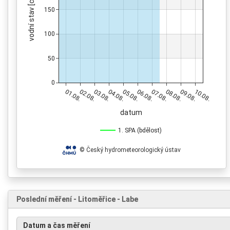
vodní stav [cm]
150
100
50
0
01.08.
02.08.
03.08.
04.08.
05.08.
06.08.
07.08.
08.08.
09.08.
10.08.
datum
1. SPA (bdělost)
© Český hydrometeorologický ústav
Poslední měření - Litoměřice - Labe
Datum a čas měření