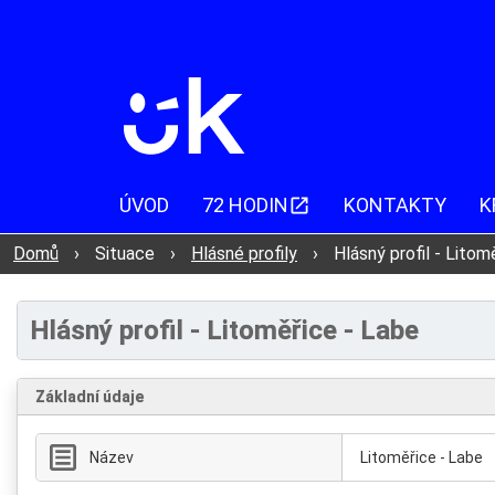
ÚVOD
72 HODIN
KONTAKTY
K
Domů
›
Situace
›
Hlásné profily
›
Hlásný profil - Litom
Hlásný profil - Litoměřice - Labe
Základní údaje
Název
Litoměřice - Labe