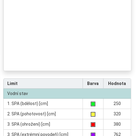
Limit
Barva
Hodnota
Vodní stav
1. SPA (bdělost) [cm]
250
2. SPA (pohotovost) [cm]
320
3. SPA (ohrožení) [cm]
380
3. SPA (extrémní povodeň) [cm]
762