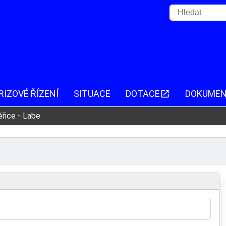
RIZOVÉ ŘÍZENÍ
SITUACE
DOTACE
DOKUME
ěřice - Labe