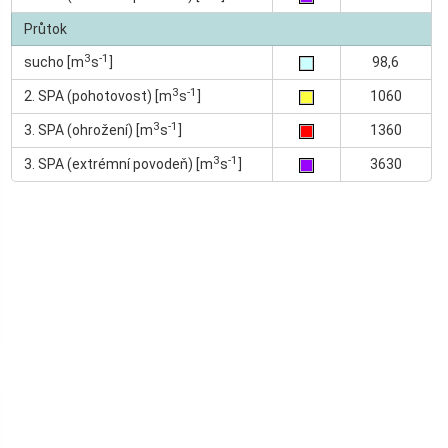
Průtok
3
-1
sucho [m
s
]
98,6
3
-1
2. SPA (pohotovost) [m
s
]
1060
3
-1
3. SPA (ohrožení) [m
s
]
1360
3
-1
3. SPA (extrémní povodeň) [m
s
]
3630