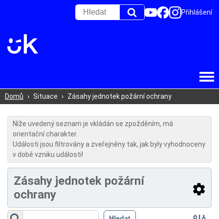
Přihlášení
Domů
›
Situace
›
Zásahy jednotek požární ochrany
Níže uvedený seznam je vkládán se zpožděním, má
orientační charakter.
Události jsou filtrovány a zveřejněny tak, jak byly vyhodnoceny
v době vzniku události!
Zásahy jednotek požární
ochrany
Filtr