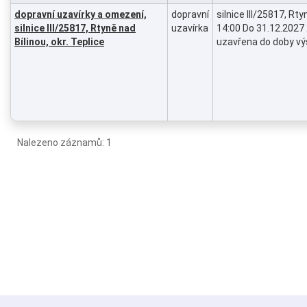
dopravní uzavírky a omezení,
dopravní
silnice III/25817, Rt
silnice III/25817, Rtyně nad
uzavírka
14:00 Do 31.12.2027 2
Bílinou, okr. Teplice
uzavřena do doby v
Nalezeno záznamů: 1