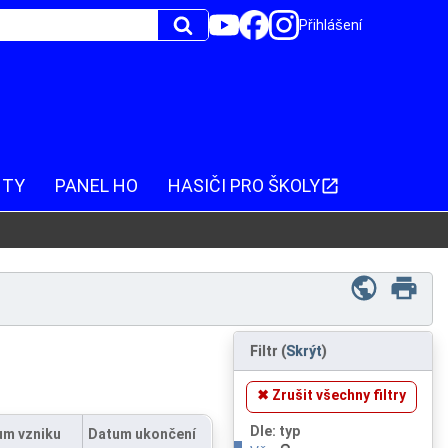
Přihlášení
NTY
PANEL HO
HASIČI PRO ŠKOLY
Filtr
(
Skrýt
)
✖ Zrušit všechny filtry
Dle: typ
um vzniku
Datum ukončení