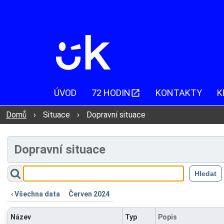
ÚVOD
72 HODIN
KONTAKTY
K
Domů
›
Situace
›
Dopravní situace
Dopravní situace
‹ Všechna data
Červen 2024
Název
Typ
Popis