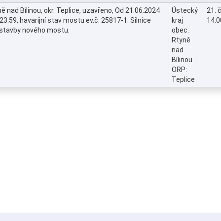
yně nad Bílinou, okr. Teplice, uzavřeno, Od 21.06.2024
Ústecký
21. 
3:59, havarijní stav mostu ev.č. 25817-1. Silnice
kraj
14:0
ýstavby nového mostu.
obec:
Rtyně
nad
Bílinou
ORP:
Teplice