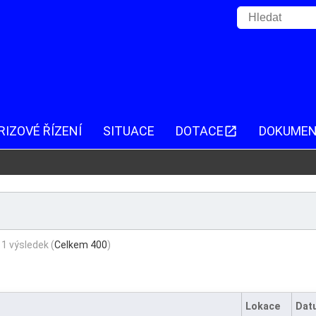
RIZOVÉ ŘÍZENÍ
SITUACE
DOTACE
DOKUME
1 výsledek
(
Celkem 400
)
Lokace
Dat