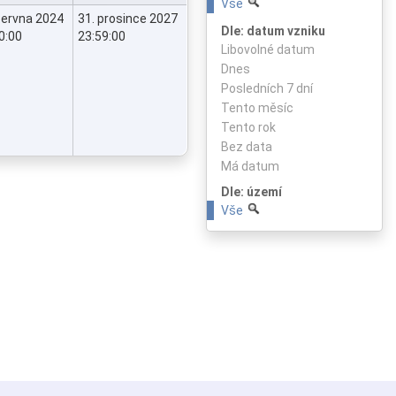
Vše
června 2024
31. prosince 2027
Dle: datum vzniku
0:00
23:59:00
Libovolné datum
Dnes
Posledních 7 dní
Tento měsíc
Tento rok
Bez data
Má datum
Dle: území
Vše