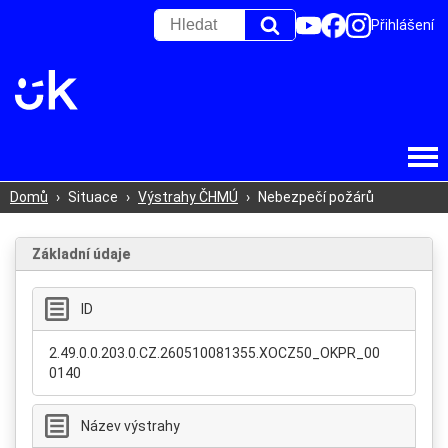
Přihlášení
Domů
›
Situace
›
Výstrahy ČHMÚ
›
Nebezpečí požárů
Základní údaje
ID
2.49.0.0.203.0.CZ.260510081355.XOCZ50_OKPR_00
0140
Název výstrahy