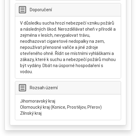
Doporučení
V důsledku sucha hrozí nebezpečí vzniku požárů
a následných škod. Nerozdělávat oheň v přírodě a
zejména v lesích, nevypalovat trávu,
neodhazovat cigaretové nedopalky na zem,
nepoužívat přenosné vařiče a jiné zdroje
otevřeného ohně. Řídit se místními vyhláškami a
zákazy, které k suchu a nebezpečí požárů mohou
být vydány. Dbát na úsporné hospodaření s
vodou.
Rozsah území
Jihomoravský kraj
Olomoucký kraj (Konice, Prostějov, Přerov)
Zlínský kraj