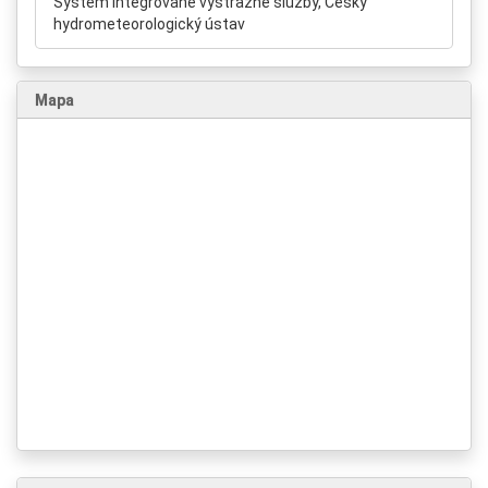
Systém integrované výstražné služby, Český
hydrometeorologický ústav
Mapa