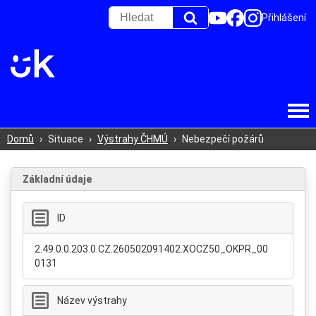
Přihlášení
Domů
›
Situace
›
Výstrahy ČHMÚ
›
Nebezpečí požárů
Základní údaje
ID
2.49.0.0.203.0.CZ.260502091402.XOCZ50_OKPR_00
0131
Název výstrahy