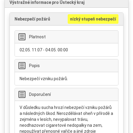
Výstražné informace pro Ústecký kraj
Nebezpečí požárů
nízký stupeň nebezpečí
Platnost
02.05. 11:07 - 04.05. 00:00
Popis
Nebezpečí vzniku požárů.
Doporučení
V důsledku sucha hrozí nebezpečí vzniku požárů
a následných škod. Nerozdělávat oheň v přírodě a
zejména v lesích, nevypalovat trávu,
neodhazovat cigaretové nedopalky na zem,
nepoužívat přenosné vařiče a jiné zdroje