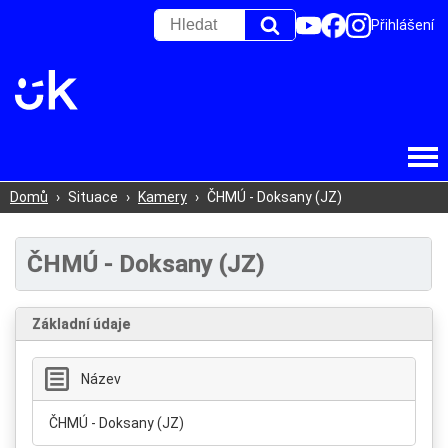
Přihlášení
Domů
›
Situace
›
Kamery
›
ČHMÚ - Doksany (JZ)
ČHMÚ - Doksany (JZ)
Základní údaje
Název
ČHMÚ - Doksany (JZ)