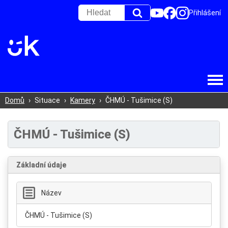
Přihlášení
Domů
›
Situace
›
Kamery
›
ČHMÚ - Tušimice (S)
ČHMÚ - Tušimice (S)
Základní údaje
Název
ČHMÚ - Tušimice (S)