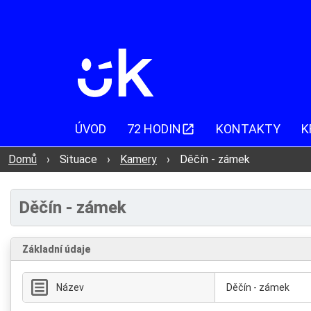
ÚVOD
72 HODIN
KONTAKTY
K
Domů
›
Situace
›
Kamery
›
Děčín - zámek
Děčín - zámek
Základní údaje
Název
Děčín - zámek