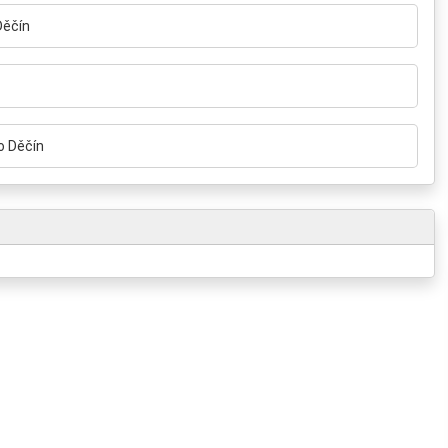
Děčín
o Děčín