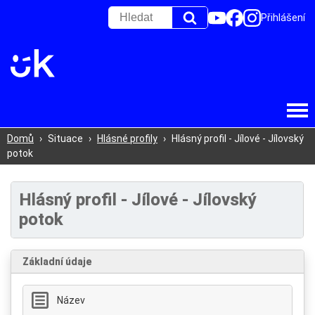
Přihlášení
Domů
›
Situace
›
Hlásné profily
›
Hlásný profil - Jílové - Jílovský
potok
Hlásný profil - Jílové - Jílovský
potok
Základní údaje
Název