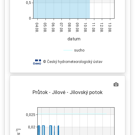
0,5
0
04.08.
05.08.
06.08.
07.08.
08.08.
09.08.
10.08.
11.08.
12.08.
13.08.
datum
sucho
© Český hydrometeorologický ústav
Průtok - Jílové - Jílovský potok
0,025
0,02
]
-1
s