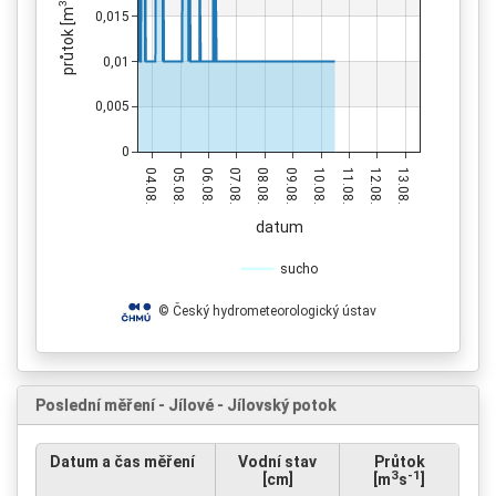
3
průtok [m
0,015
0,01
0,005
0
04.08.
05.08.
06.08.
07.08.
08.08.
09.08.
10.08.
11.08.
12.08.
13.08.
datum
sucho
© Český hydrometeorologický ústav
Poslední měření - Jílové - Jílovský potok
Datum a čas měření
Vodní stav
Průtok
3
-1
[cm]
[m
s
]