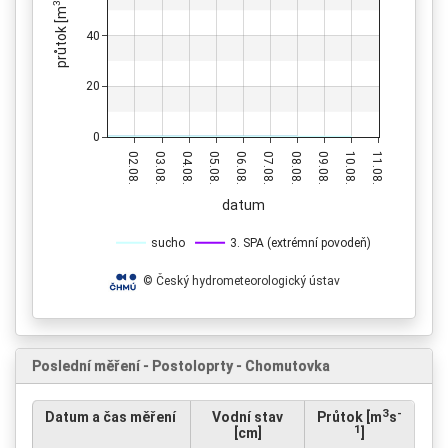
3
průtok [m
40
20
0
02.08.
03.08.
04.08.
05.08.
06.08.
07.08.
08.08.
09.08.
10.08.
11.08.
datum
sucho
3. SPA (extrémní povodeň)
© Český hydrometeorologický ústav
Poslední měření - Postoloprty - Chomutovka
3
-
Datum a čas měření
Vodní stav
Průtok [m
s
1
[cm]
]