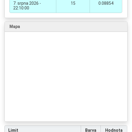
7. srpna 2026 -
15
0.08854
22:10:00
Mapa
Limit
Barva
Hodnota