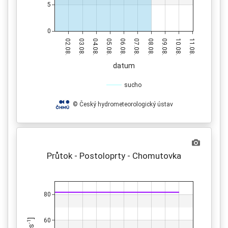
5
0
02.08.
03.08.
04.08.
05.08.
06.08.
07.08.
08.08.
09.08.
10.08.
11.08.
datum
sucho
© Český hydrometeorologický ústav
Průtok - Postoloprty - Chomutovka
80
60
]
-1
s