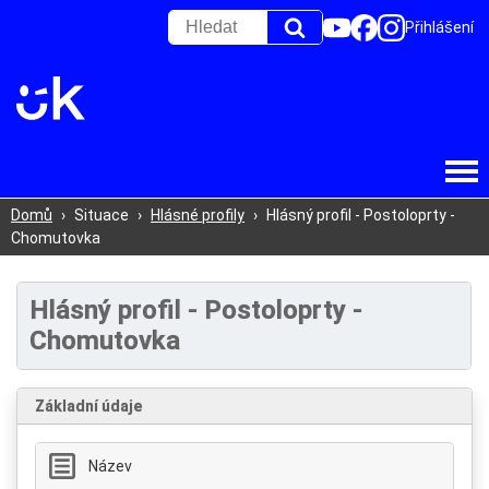
Přihlášení
Domů
›
Situace
›
Hlásné profily
›
Hlásný profil - Postoloprty -
Chomutovka
Hlásný profil - Postoloprty -
Chomutovka
Základní údaje
Název