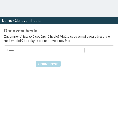
Domů
› Obnovení hesla
Obnovení hesla
Zapomněl(a) jste své současné heslo? Vložte svou e-mailovou adresu a e-
mailem obdržíte pokyny pro nastavení nového.
E-mail: